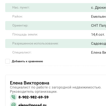
Нас. пункт:
с. Дроки
Район:
Емельян
Ориентир:
СНТ Пат
Площадь земли:
14,4 сот.
Разрешенное использование:
Садовод
Специалист:
Елена В
Добавить к сравнению
Елена Викторовна
Специалист по работе с загородной недвижимостью.
Руководитель организации.
8-902-982-69-59
elena@posad.ru